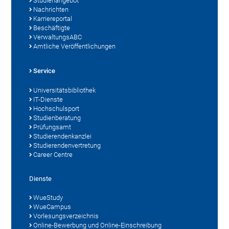
Studienangebot
Nachrichten
Karriereportal
Beschäftigte
VerwaltungsABC
Amtliche Veröffentlichungen
Service
Universitätsbibliothek
IT-Dienste
Hochschulsport
Studienberatung
Prüfungsamt
Studierendenkanzlei
Studierendenvertretung
Career Centre
Dienste
WueStudy
WueCampus
Vorlesungsverzeichnis
Online-Bewerbung und Online-Einschreibung