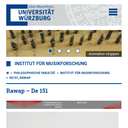
Animation stoppen
INSTITUT FÜR MUSIKFORSCHUNG
PHILOSOPHISCHE FAKULTÄT
INSTITUT FÜR MUSIKFORSCHUNG
DE151_RAWAP
Rawap – De 151
Chi
Kas
20.
Jh.