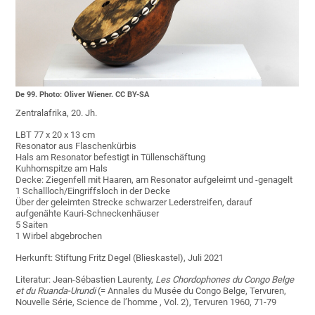
De 99. Photo: Oliver Wiener. CC BY-SA
Zentralafrika, 20. Jh.
LBT 77 x 20 x 13 cm
Resonator aus Flaschenkürbis
Hals am Resonator befestigt in Tüllenschäftung
Kuhhornspitze am Hals
Decke: Ziegenfell mit Haaren, am Resonator aufgeleimt und -genagelt
1 Schallloch/Eingriffsloch in der Decke
Über der geleimten Strecke schwarzer Lederstreifen, darauf
aufgenähte Kauri-Schneckenhäuser
5 Saiten
1 Wirbel abgebrochen
Herkunft: Stiftung Fritz Degel (Blieskastel), Juli 2021
Literatur: Jean-Sébastien Laurenty,
Les Chordophones du Congo Belge
et du Ruanda-Urundi
(= Annales du Musée du Congo Belge, Tervuren,
Nouvelle Série, Science de l’homme , Vol. 2), Tervuren 1960, 71-79