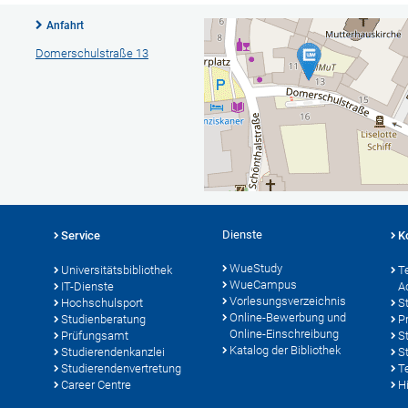
Anfahrt
Domerschulstraße 13
Dienste
Service
K
WueStudy
Universitätsbibliothek
T
WueCampus
IT-Dienste
A
Vorlesungsverzeichnis
Hochschulsport
S
Online-Bewerbung und
Studienberatung
P
Online-Einschreibung
Prüfungsamt
S
Katalog der Bibliothek
Studierendenkanzlei
S
Studierendenvertretung
T
Career Centre
Hi