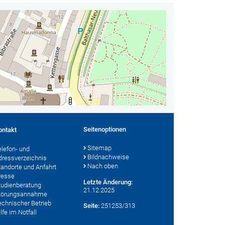
Seitenoptionen
ontakt
Sitemap
elefon- und
Bildnachweise
dressverzeichnis
Nach oben
tandorte und Anfahrt
resse
Letzte Änderung:
tudienberatung
21.12.2025
törungsannahme
echnischer Betrieb
Seite:
251253/313
lfe im Notfall