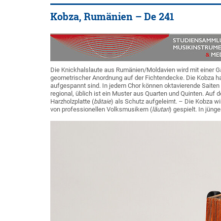
Kobza, Rumänien – De 241
Die Knickhalslaute aus Rumänien/Moldavien wird mit einer Gän
geometrischer Anordnung auf der Fichtendecke. Die Kobza hat t
aufgespannt sind. In jedem Chor können oktavierende Saiten
regional, üblich ist ein Muster aus Quarten und Quinten. Auf de
Harzholzplatte (
bătaie
) als Schutz aufgeleimt. – Die Kobza wi
von professionellen Volksmusikern (
lăutari
) gespielt. In jün