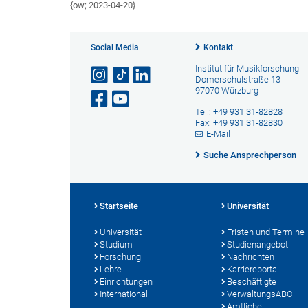
{ow; 2023-04-20}
Social Media
Kontakt
Institut für Musikforschung
Domerschulstraße 13
97070 Würzburg
Tel.: +49 931 31-82828
Fax: +49 931 31-82830
E-Mail
Suche Ansprechperson
Startseite
Universität
Universität
Fristen und Termine
Studium
Studienangebot
Forschung
Nachrichten
Lehre
Karriereportal
Einrichtungen
Beschäftigte
International
VerwaltungsABC
Amtliche