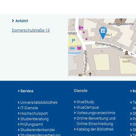
Anfahrt
Domerschulstraße 13
Dienste
Service
K
WueStudy
Universitätsbibliothek
T
WueCampus
IT-Dienste
A
Vorlesungsverzeichnis
Hochschulsport
S
Online-Bewerbung und
Studienberatung
P
Online-Einschreibung
Prüfungsamt
S
Katalog der Bibliothek
Studierendenkanzlei
S
Studierendenvertretung
T