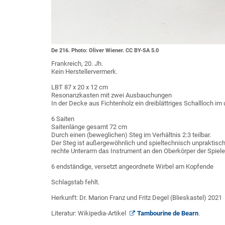
De 216. Photo: Oliver Wiener. CC BY-SA 5.0
Frankreich, 20. Jh.
Kein Herstellervermerk.
LBT 87 x 20 x 12 cm
Resonanzkasten mit zwei Ausbauchungen
In der Decke aus Fichtenholz ein dreiblättriges Schallloch im
6 Saiten
Saitenlänge gesamt 72 cm
Durch einen (beweglichen) Steg im Verhältnis 2:3 teilbar.
Der Steg ist außergewöhnlich und spieltechnisch unpraktisch, d
rechte Unterarm das Instrument an den Oberkörper der Spieler
6 endständige, versetzt angeordnete Wirbel am Kopfende
Schlagstab fehlt.
Herkunft: Dr. Marion Franz und Fritz Degel (Blieskastel) 2021
Literatur: Wikipedia-Artikel
Tambourine de Bearn
.