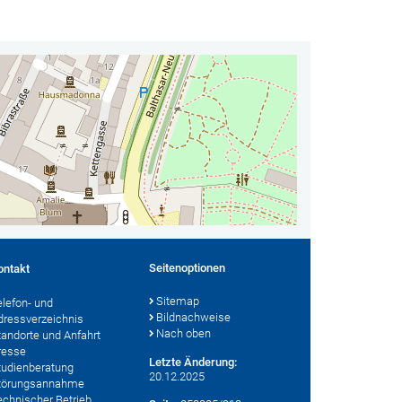
Seitenoptionen
ontakt
Sitemap
elefon- und
Bildnachweise
dressverzeichnis
Nach oben
tandorte und Anfahrt
resse
Letzte Änderung:
tudienberatung
20.12.2025
törungsannahme
echnischer Betrieb