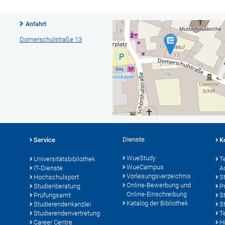
Anfahrt
Domerschulstraße 13
Dienste
Service
K
WueStudy
Universitätsbibliothek
T
WueCampus
IT-Dienste
A
Vorlesungsverzeichnis
Hochschulsport
S
Online-Bewerbung und
Studienberatung
P
Online-Einschreibung
Prüfungsamt
S
Katalog der Bibliothek
Studierendenkanzlei
S
Studierendenvertretung
T
Career Centre
Hi