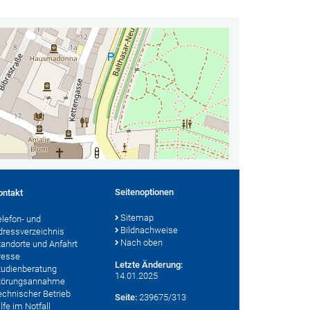
Seitenoptionen
ontakt
Sitemap
elefon- und
Bildnachweise
dressverzeichnis
Nach oben
tandorte und Anfahrt
resse
Letzte Änderung:
tudienberatung
14.01.2025
törungsannahme
echnischer Betrieb
Seite:
239675/313
lfe im Notfall