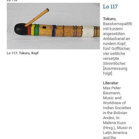
Lo 116
Lo 117
Tokuru
,
Basskernspaltflöte
mit kurzem
angesetzten
Anblaskanal an
rundem Kopf,
fünf Grifflöcher,
Lo 117: Tokuru, Kopf
vier seitliche
versetzte
Stimmlöcher.
[Ausmessung
folgt]
Literatur
:
Max Peter
Baumann,
Music and
Worldview of
Indian Societies
in the Bolivian
Andes, in:
Malena Kuss
(Hrsg.), Music in
Latin America
and the