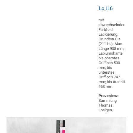
Lo 116
mit
abwechselnder
Farbfeld-
Lackierung.
Grundton Gis
(211 Hz). Max.
Länge 938 mm;
Labiumskante
bis oberstes
Griffloch 500
mm; bis
unterstes
Griffloch 747
mm; bis Austritt
963 mm
Provenienz
:
Sammlung
Thomas
Loelgen.