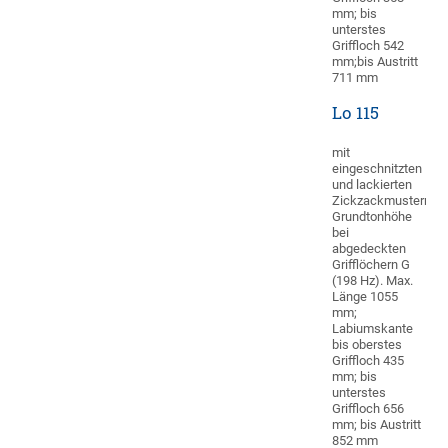
mm; bis
unterstes
Griffloch 542
mm;bis Austritt
711 mm
Lo 115
mit
eingeschnitzten
und lackierten
Zickzackmustern.
Grundtonhöhe
bei
abgedeckten
Grifflöchern G
(198 Hz). Max.
Länge 1055
mm;
Labiumskante
bis oberstes
Griffloch 435
mm; bis
unterstes
Griffloch 656
mm; bis Austritt
852 mm