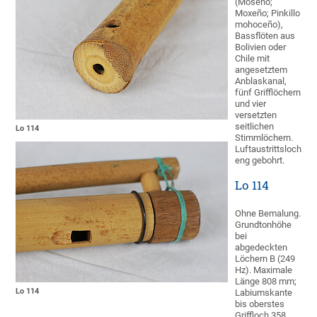
(Moseno;
Moxeño; Pinkillo
mohoceño),
Bassflöten aus
Bolivien oder
Chile mit
angesetztem
Anblaskanal,
fünf Grifflöchern
und vier
versetzten
seitlichen
Lo 114
Stimmlöchern.
Luftaustrittsloch
eng gebohrt.
Lo 114
Ohne Bemalung.
Grundtonhöhe
bei
abgedeckten
Löchern B (249
Hz). Maximale
Länge 808 mm;
Lo 114
Labiumskante
bis oberstes
Griffloch 358