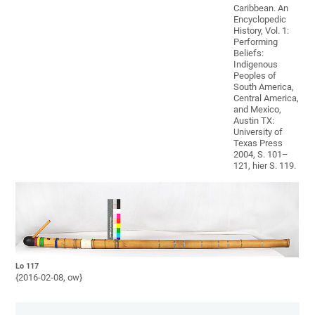
Caribbean. An
Encyclopedic
History, Vol. 1:
Performing
Beliefs:
Indigenous
Peoples of
South America,
Central America,
and Mexico,
Austin TX:
University of
Texas Press
2004, S. 101–
121, hier S. 119.
Lo 117
{2016-02-08, ow}