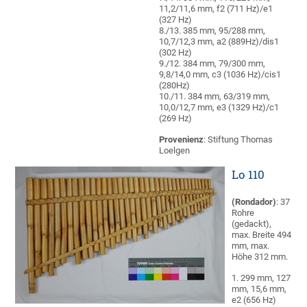
11,2/11,6 mm, f2 (711 Hz)/e1
(327 Hz)
8./13. 385 mm, 95/288 mm,
10,7/12,3 mm, a2 (889Hz)/dis1
(302 Hz)
9./12. 384 mm, 79/300 mm,
9,8/14,0 mm, c3 (1036 Hz)/cis1
(280Hz)
10./11. 384 mm, 63/319 mm,
10,0/12,7 mm, e3 (1329 Hz)/c1
(269 Hz)
Provenienz
: Stiftung Thomas
Loelgen
Lo 110
(Rondador)
: 37
Rohre
(gedackt),
max. Breite 494
mm, max.
Höhe 312 mm.
1. 299 mm, 127
mm, 15,6 mm,
e2 (656 Hz)