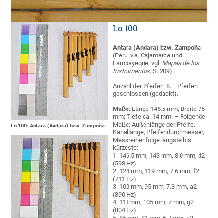
Lo 100
Antara (Andara) bzw. Zampoña
(Peru: v.a. Cajamarca und
Lambayeque, vgl.
Mapas de los
Instrumentos
, S. 209).
Anzahl der Pfeifen: 8.– Pfeifen
geschlossen (gedackt).
Maße
: Länge 146.5 mm; Breite 75
mm; Tiefe ca. 14 mm. – Folgende
Maße: Außenlänge der Pfeife,
Lo 100: Antara (Andara) bzw. Zampoña
Kanallänge, Pfeifendurchmesser,
Messreihenfolge längste bis
kürzeste:
1. 146.5 mm, 143 mm, 8.0 mm, d2
(598 Hz)
2. 124 mm, 119 mm, 7.6 mm, f2
(711 Hz)
3. 100 mm, 95 mm, 7.3 mm, a2
(890 Hz)
4. 111mm, 105 mm, 7 mm, g2
(804 Hz)
5. 85 mm, 81 mm, 6.7 mm, c3