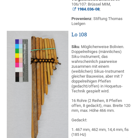
106/107: Brüssel MIM,
1984.036-08
;
Provenienz
: Stiftung Thomas
Loelgen
Lo 108
Siku
. Möglicherweise Bolivien.
Doppelreihiges (männliches)
Siku-Instrument, das
wahrscheinlich paarweise
zusammen mit einem
(weiblichen) Sikus-Instrument
gleicher Bauweise, aber mit 7
doppelreihigen Pfeifen
(gedacht/offen) in Hoquetus-
Technik gespielt wird.
16 Rohre (2 Reihen, 8 Pfeifen
offen, 8 gedackt), max. Breite 120
mm, max. Höhe 466 mm.
Gedackt:
1. 467 mm, 462 mm, 14,4 mm, fis
(185 Hz)