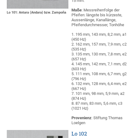
15 mm.
Maße
: Messreihenfolge der
Lo 101: Antara (Andara) bzw. Zampoña
Pfeifen: längste bis kürzeste,
Aussenlänge, Kanallänge,
Pfeifendurchmesser, Tonhöhe
1. 195 mm, 143 mm, 8,2 mm, a1
(450 Hz)
2. 162 mm, 157 mm, 7,9 mm, c2
(535 Hz)
3. 135 mm, 130 mm, 7,8 mm, e2
(657 Hz)
4. 145 mm, 142 mm, 7,1 mm, d2
(603 Hz)
5. 111 mm, 108 mm, 6,7 mm, g2
(796 Hz)
6. 132 mm, 128 mm, 6,4 mm, e2
(667 Hz)
7. 101 mm, 98 mm, 5,9 mm, a2
(874 Hz)
8. 87 mm, 83 mm, 5,6 mm, c3
(1021 Hz)
Provenienz
: Stiftung Thomas
Loelgen
Lo 102