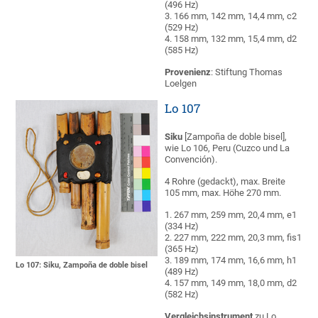
(496 Hz)
3. 166 mm, 142 mm, 14,4 mm, c2
(529 Hz)
4. 158 mm, 132 mm, 15,4 mm, d2
(585 Hz)
Provenienz
: Stiftung Thomas
Loelgen
Lo 107
Siku
[Zampoña de doble bisel],
wie Lo 106, Peru (Cuzco und La
Convención).
4 Rohre (gedackt), max. Breite
105 mm, max. Höhe 270 mm.
1. 267 mm, 259 mm, 20,4 mm, e1
(334 Hz)
2. 227 mm, 222 mm, 20,3 mm, fis1
(365 Hz)
3. 189 mm, 174 mm, 16,6 mm, h1
Lo 107: Siku, Zampoña de doble bisel
(489 Hz)
4. 157 mm, 149 mm, 18,0 mm, d2
(582 Hz)
Vergleichsinstrument
zu Lo