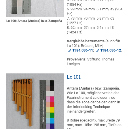
(1054 Hz)
6. 99 mm, 94 mm, 6.1 mm, a2 (904
Hz)
7. 73 mm, 70 mm, 5.8 mm, d3
Lo 100: Antara (Andara) bzw. Zampoña
(1227 Hz)
8. 62 mm, 57 mm, 5.4 mm, f3
(1424 Hz)
Vergleichsinstrumente
(auch für
Lo 101): Brüssel, MIM,
1984.036-11
;
1984.036-12
.
Provenienz
: Stiftung Thomas
Loelgen
Lo 101
Antara (Andara) bzw. Zampoña
.
Wie Lo 100, möglicherweise das
Paarinstrument zu diesem, so
dass die Töne der beiden dann in
der Interlocking Technique
ineinandergreifen.
8 Rohre (gedackt), max.Breite 79
mm, max. Höhe 195 mm, Tiefe ca.