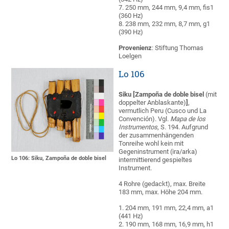
7. 250 mm, 244 mm, 9,4 mm, fis1
(360 Hz)
8. 238 mm, 232 mm, 8,7 mm, g1
(390 Hz)
Provenienz
: Stiftung Thomas
Loelgen
Lo 106
Siku [Zampoña de doble bisel
(mit
doppelter Anblaskante)
]
,
vermutlich Peru (Cusco und La
Convención). Vgl.
Mapa de los
Instrumentos
, S. 194. Aufgrund
der zusammenhängenden
Tonreihe wohl kein mit
Gegeninstrument (ira/arka)
Lo 106: Siku, Zampoña de doble bisel
intermittierend gespieltes
Instrument.
4 Rohre (gedackt), max. Breite
183 mm, max. Höhe 204 mm.
1. 204 mm, 191 mm, 22,4 mm, a1
(441 Hz)
2. 190 mm, 168 mm, 16,9 mm, h1