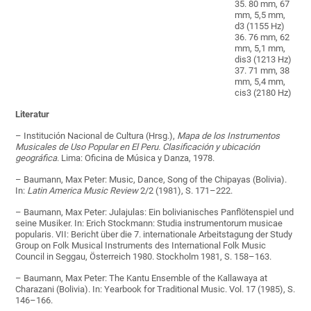
35. 80 mm, 67
mm, 5,5 mm,
d3 (1155 Hz)
36. 76 mm, 62
mm, 5,1 mm,
dis3 (1213 Hz)
37. 71 mm, 38
mm, 5,4 mm,
cis3 (2180 Hz)
Literatur
– Institución Nacional de Cultura (Hrsg.),
Mapa de los Instrumentos
Musicales de Uso Popular en El Peru. Clasificación y ubicación
geográfica
. Lima: Oficina de Música y Danza, 1978.
– Baumann, Max Peter: Music, Dance, Song of the Chipayas (Bolivia).
In:
Latin America Music Review
2/2 (1981), S. 171–222.
– Baumann, Max Peter: Julajulas: Ein bolivianisches Panflötenspiel und
seine Musiker. In: Erich Stockmann: Studia instrumentorum musicae
popularis. VII: Bericht über die 7. internationale Arbeitstagung der Study
Group on Folk Musical Instruments des International Folk Music
Council in Seggau, Österreich 1980. Stockholm 1981, S. 158–163.
– Baumann, Max Peter: The Kantu Ensemble of the Kallawaya at
Charazani (Bolivia). In: Yearbook for Traditional Music. Vol. 17 (1985), S.
146–166.