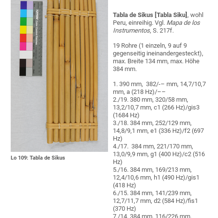
Tabla de Sikus [Tabla Siku]
, wohl
Peru, einreihig. Vgl.
Mapa de los
Instrumentos
, S. 217f.
19 Rohre (1 einzeln, 9 auf 9
gegenseitig ineinandergesteckt),
max. Breite 134 mm, max. Höhe
384 mm.
1. 390 mm, 382/-– mm, 14,7/10,7
mm, a (218 Hz)/––
2./19. 380 mm, 320/58 mm,
13,2/10,7 mm, c1 (266 Hz)/gis3
(1684 Hz)
3./18. 384 mm, 252/129 mm,
14,8/9,1 mm, e1 (336 Hz)/f2 (697
Hz)
4./17. 384 mm, 221/170 mm,
13,0/9,9 mm, g1 (400 Hz)/c2 (516
Lo 109: Tabla de Sikus
Hz)
5./16. 384 mm, 169/213 mm,
12,4/10,6 mm, h1 (490 Hz)/gis1
(418 Hz)
6./15. 384 mm, 141/239 mm,
12,7/11,7 mm, d2 (584 Hz)/fis1
(370 Hz)
7./14. 384 mm, 116/226 mm,