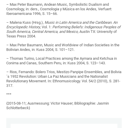
– Max Peter Baumann, Andean Music, Symbolistic Dualism and
Cosmology, in: ders., Cosmologia y Música en los Andes, Verfuert:
Iberoamericana 1996, S. 15–66.
– Malena Kuss (Hrsg.),
Music in Latin America and the Caribbean. An
Encyclopedic History
, Vol. 1:
Performing Beliefs: Indigenous Peoples of
South America, Central America, and Mexico,
Austin TX: University of
Texas Press 2004.
– Max Peter Baumann, Music and Worldview of Indian Societies in the
Bolivian Andes, in: Kuss 2004, S. 101–121.
– Thomas Turino, Local Practices among the Aymara and Ketchua in
Conima and Canas, Southern Peru, in: Kuss 2004, S. 123–143.
– Rios, Fernando: Bolero Trios, Mestizo Panpipe Ensembles, and Bolivia
´s 1952 Revolution: Urban La Paz Musicians and the Nationalist
Revolutionary Movement. In: Ethnomusicology. Vol. 54/2 (2010), S. 281-
317.
***
{2015-08-11; Ausmessung: Victor Hauser; Bibliographie: Jasmin
Schlotterbeck}