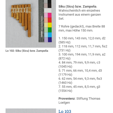
Siku (Sicu) bzw. Zampoña
.
Wahrscheinlich ein einzelnes
Instrument aus einem ganzen
Set.
7 Rohre (gedackt), max Breite 88
mm, max Höhe 150 mm.
1. 150 mm, 143 mm, 12,0 mm, d2
(585 Hz)
2. 118 mm, 112 mm, 11,7 mm, fis2
(731 Hz)
Lo 102: Siku (Sicu) bzw. Zampoña
3. 100 mm, 194 mm, 11,9 mm, a2
(872 Hz)
4. 84 mm, 79 mm, 9,9 mm, c3
(1045 Hz)
5. 71 mm, 66 mm, 10,4 mm, d3
(1179 Hz)
6. 62 mm, 54 mm, 9,3 mm, fis3
(1460 Hz)
7. 55 mm, 45 mm, 8,5 mm, g3
(1554 Hz)
Provenienz
: Stiftung Thomas
Loelgen
Lo 103