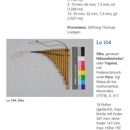
9. 70 mm, 66 mm, 7,5 mm, e3
(1288 Hz)
10. 55 mm, 52 mm, 7,3 mm, g3
(1557 Hz)
Provenienz
: Stiftung Thomas
Loelgen
Lo 104
Siku
, genauer:
Nduunduumuta/Ndu
oder
Yupana
,
mit
Federschmuck.
wohl
Peru
. Vgl.
Mapa de los
Instrumentos
Musicales
(1978), S. 511
Lo 104: Siku
18 Rohre
(gedackt), max.
Breite mit Feder
287 mm, ohne
Feder 147 mm,
max. Höhe 190