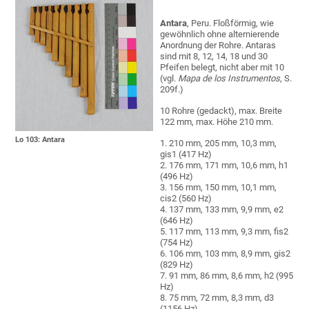
Antara
, Peru. Floßförmig, wie
gewöhnlich ohne alternierende
Anordnung der Rohre. Antaras
sind mit 8, 12, 14, 18 und 30
Pfeifen belegt, nicht aber mit 10
(vgl.
Mapa de los Instrumentos
, S.
209f.)
10 Rohre (gedackt), max. Breite
122 mm, max. Höhe 210 mm.
Lo 103: Antara
1. 210 mm, 205 mm, 10,3 mm,
gis1 (417 Hz)
2. 176 mm, 171 mm, 10,6 mm, h1
(496 Hz)
3. 156 mm, 150 mm, 10,1 mm,
cis2 (560 Hz)
4. 137 mm, 133 mm, 9,9 mm, e2
(646 Hz)
5. 117 mm, 113 mm, 9,3 mm, fis2
(754 Hz)
6. 106 mm, 103 mm, 8,9 mm, gis2
(829 Hz)
7. 91 mm, 86 mm, 8,6 mm, h2 (995
Hz)
8. 75 mm, 72 mm, 8,3 mm, d3
(1156 Hz)