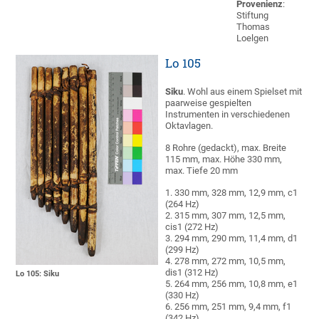
Provenienz
:
Stiftung
Thomas
Loelgen
Lo 105
Siku
. Wohl aus einem Spielset mit
paarweise gespielten
Instrumenten in verschiedenen
Oktavlagen.
8 Rohre (gedackt), max. Breite
115 mm, max. Höhe 330 mm,
max. Tiefe 20 mm
1. 330 mm, 328 mm, 12,9 mm, c1
(264 Hz)
2. 315 mm, 307 mm, 12,5 mm,
cis1 (272 Hz)
3. 294 mm, 290 mm, 11,4 mm, d1
(299 Hz)
4. 278 mm, 272 mm, 10,5 mm,
dis1 (312 Hz)
Lo 105: Siku
5. 264 mm, 256 mm, 10,8 mm, e1
(330 Hz)
6. 256 mm, 251 mm, 9,4 mm, f1
(342 Hz)