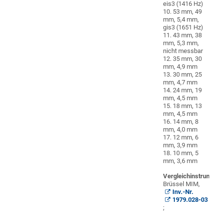
eis3 (1416 Hz)
10. 53 mm, 49
mm, 5,4 mm,
gis3 (1651 Hz)
11. 43 mm, 38
mm, 5,3 mm,
nicht messbar
12. 35 mm, 30
mm, 4,9 mm
13. 30 mm, 25
mm, 4,7 mm
14. 24 mm, 19
mm, 4,5 mm
15. 18 mm, 13
mm, 4,5 mm
16. 14 mm, 8
mm, 4,0 mm
17. 12 mm, 6
mm, 3,9 mm
18. 10 mm, 5
mm, 3,6 mm
Vergleichinstrumen
Brüssel MIM,
Inv.-Nr.
1979.028-03
;