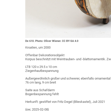
De 610. Photo: Oliver Wiener. CC BY-SA 4.0
Kroatien, um 2000
Offenbar Dekorationsobjekt
Korpus beschnitzt mit Weintrauben- und -blattornamentik. Zw
LTB 120 x 29.5 x 10 cm
Ziegenhautbespannung
Außergewöhnlich großer und schwerer, ebenfalls ornamental
76 cm lang, 9 cm breit
Saite aus Schafdarm
Bogenbespannung fehlt
Herkunft: gestiftet von Fritz Degel (Blieskastel), Juli 2021
{ow; 2025-02-08}