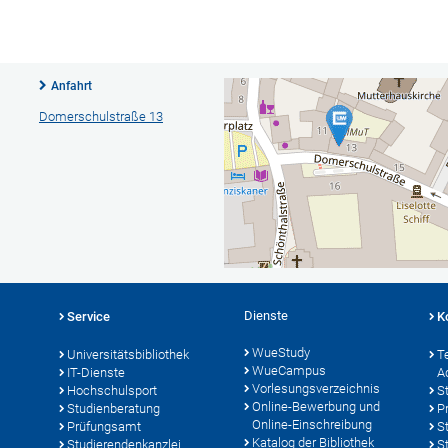
Anfahrt
Domerschulstraße 13
Dienste
Service
K
WueStudy
Universitätsbibliothek
T
WueCampus
IT-Dienste
A
Vorlesungsverzeichnis
Hochschulsport
S
Online-Bewerbung und
Studienberatung
P
Online-Einschreibung
Prüfungsamt
S
Katalog der Bibliothek
Studierendenkanzlei
S