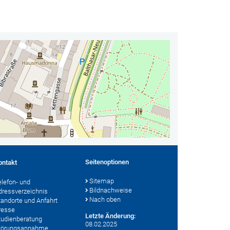
Seitenoptionen
ontakt
Sitemap
elefon- und
Bildnachweise
dressverzeichnis
Nach oben
tandorte und Anfahrt
resse
Letzte Änderung:
tudienberatung
08.02.2025
törungsannahme