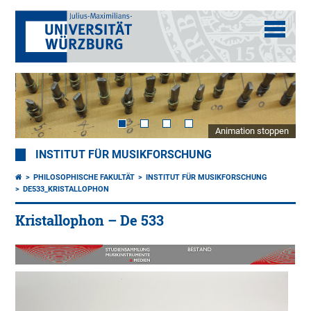
Animation stoppen
INSTITUT FÜR MUSIKFORSCHUNG
PHILOSOPHISCHE FAKULTÄT
INSTITUT FÜR MUSIKFORSCHUNG
DE533_KRISTALLOPHON
Kristallophon – De 533
USA
um
200