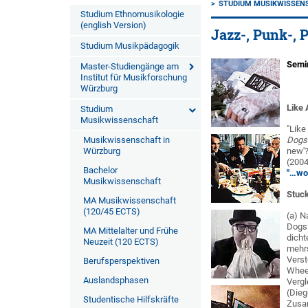
STUDIUM MUSIKWISSEN
Studium Ethnomusikologie
(english Version)
Jazz-, Punk-,
Studium Musikpädagogik
Semi
Master-Studiengänge am
Institut für Musikforschung
Würzburg
Like 
Studium
Musikwissenschaft
"Like
Musikwissenschaft in
Dogs
Würzburg
new'?
(2004
Bachelor
"…wo
Musikwissenschaft
Stuck
MA Musikwissenschaft
(120/45 ECTS)
(a) N
Dogs.
MA Mittelalter und Frühe
dicht
Neuzeit (120 ECTS)
mehrs
Verst
Berufsperspektiven
Wheel
Auslandsphasen
Vergl
(Dieg
Studentische Hilfskräfte
Zusa