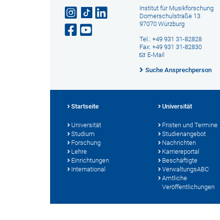
Institut für Musikforschung
Domerschulstraße 13
97070 Würzburg
Tel.: +49 931 31-82828
Fax: +49 931 31-82830
E-Mail
Suche Ansprechperson
Startseite
Universität
Universität
Fristen und Termine
Studium
Studienangebot
Forschung
Nachrichten
Lehre
Karriereportal
Einrichtungen
Beschäftigte
International
VerwaltungsABC
Amtliche
Veröffentlichungen