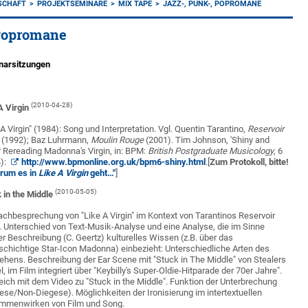
SCHAFT
PROJEKTSEMINARE
MIX TAPE
JAZZ-, PUNK-, POPROMANE
 Popromane
narsitzungen
(2010-04-28)
A Virgin
 A Virgin" (1984): Song und Interpretation. Vgl. Quentin Tarantino,
Reservoir
(1992); Baz Luhrmann,
Moulin Rouge
(2001). Tim Johnson, 'Shiny and
 Rereading Madonna's Virgin, in: BPM:
British Postgraduate Musicology
, 6
):
http://www.bpmonline.org.uk/bpm6-shiny.html
.[
Zum Protokoll, bitte!
rum es in
Like A Virgin
geht…"
]
(2010-05-05)
 in the Middle
achbesprechung von "Like A Virgin" im Kontext von Tarantinos Reservoir
 Unterschied von Text-Musik-Analyse und eine Analyse, die im Sinne
er Beschreibung (C. Geertz) kulturelles Wissen (z.B. über das
chichtige Star-Icon Madonna) einbezieht: Unterschiedliche Arten des
ehens. Beschreibung der Ear Scene mit "Stuck in The Middle" von Stealers
, im Film integriert über "Keybilly's Super-Oldie-Hitparade der 70er Jahre".
eich mit dem Video zu "Stuck in the Middle". Funktion der Unterbrechung
ese/Non-Diegese). Möglichkeiten der Ironisierung im intertextuellen
mmenwirken von Film und Song.