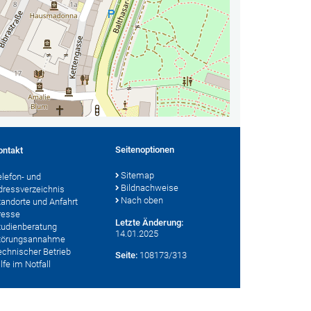
Seitenoptionen
ontakt
Sitemap
elefon- und
Bildnachweise
dressverzeichnis
Nach oben
tandorte und Anfahrt
resse
Letzte Änderung:
tudienberatung
14.01.2025
törungsannahme
echnischer Betrieb
Seite:
108173/313
lfe im Notfall