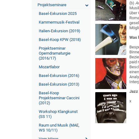
(b)
A
Projektseminare
Musik
über 
Basel-Exkursion 2025
Roman
Kammermusik-Festival
gesel
Mögli
Italien-Exkursion (2019)
Was 
Basel-Koop KPW (2018)
Bespr
Projektseminar
Binne
Operndramaturgie
Bezie
(2016/17)
paid 
Mozartlabor
Besch
einer
Basel-Exkursion (2016)
Analy
Inter
Basel-Exkursion (2013)
Jazz
Basel-Koop
Projektseminar Caccini
x
(2012)
Workshop Klangkunst
(SS 11)
Raum und Musik (MAE,
WS 10/11)
Vom Hören