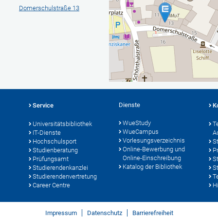
Domerschulstraße 13
Dienste
Service
K
WueStudy
Universitätsbibliothek
T
WueCampus
IT-Dienste
A
Vorlesungsverzeichnis
Hochschulsport
S
Online-Bewerbung und
Studienberatung
P
Online-Einschreibung
Prüfungsamt
S
Katalog der Bibliothek
Studierendenkanzlei
S
Studierendenvertretung
T
Career Centre
Hi
Impressum
Datenschutz
Barrierefreiheit