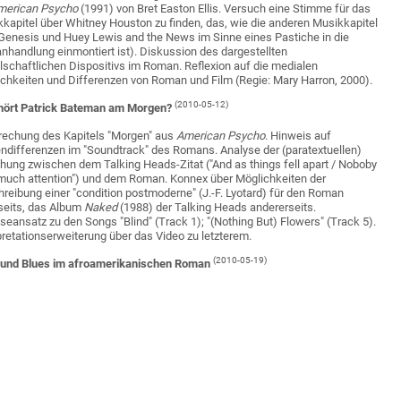
merican Psycho
(1991) von Bret Easton Ellis. Versuch eine Stimme für das
kapitel über Whitney Houston zu finden, das, wie die anderen Musikkapitel
Genesis und Huey Lewis and the News im Sinne eines Pastiche in die
handlung einmontiert ist). Diskussion des dargestellten
lschaftlichen Dispositivs im Roman. Reflexion auf die medialen
chkeiten und Differenzen von Roman und Film (Regie: Mary Harron, 2000).
(2010-05-12)
hört Patrick Bateman am Morgen?
echung des Kapitels "Morgen" aus
American Psycho
. Hinweis auf
ndifferenzen im "Soundtrack" des Romans. Analyse der (paratextuellen)
hung zwischen dem Talking Heads-Zitat ("And as things fell apart / Noboby
much attention") und dem Roman. Konnex über Möglichkeiten der
reibung einer "condition postmoderne" (J.-F. Lyotard) für den Roman
seits, das Album
Naked
(1988) der Talking Heads andererseits.
seansatz zu den Songs "Blind" (Track 1); "(Nothing But) Flowers" (Track 5).
pretationserweiterung über das Video zu letzterem.
(2010-05-19)
 und Blues im afroamerikanischen Roman