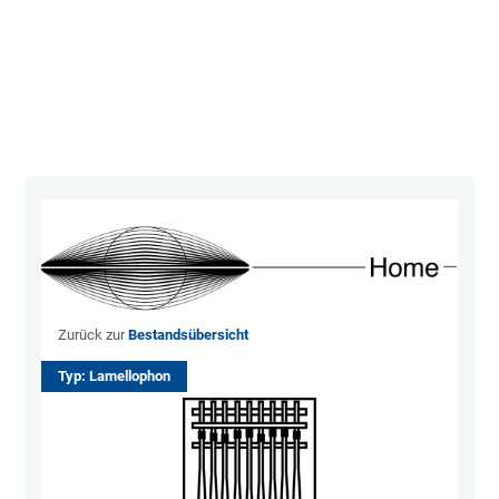
24
255
{20
09-
10;
ow}
Zurück zur
Bestandsübersicht
Typ: Lamellophon