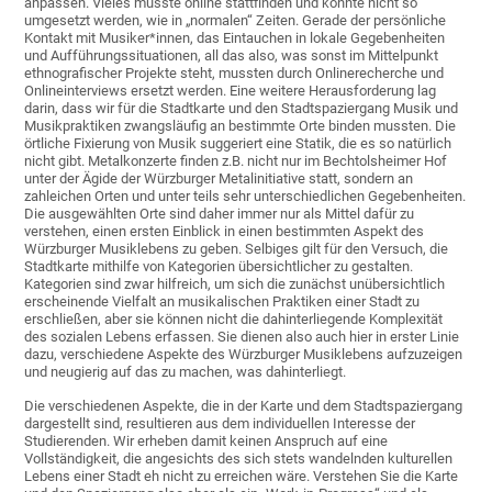
anpassen. Vieles musste online stattfinden und konnte nicht so
umgesetzt werden, wie in „normalen“ Zeiten. Gerade der persönliche
Kontakt mit Musiker*innen, das Eintauchen in lokale Gegebenheiten
und Aufführungssituationen, all das also, was sonst im Mittelpunkt
ethnografischer Projekte steht, mussten durch Onlinerecherche und
Onlineinterviews ersetzt werden. Eine weitere Herausforderung lag
darin, dass wir für die Stadtkarte und den Stadtspaziergang Musik und
Musikpraktiken zwangsläufig an bestimmte Orte binden mussten. Die
örtliche Fixierung von Musik suggeriert eine Statik, die es so natürlich
nicht gibt. Metalkonzerte finden z.B. nicht nur im Bechtolsheimer Hof
unter der Ägide der Würzburger Metalinitiative statt, sondern an
zahleichen Orten und unter teils sehr unterschiedlichen Gegebenheiten.
Die ausgewählten Orte sind daher immer nur als Mittel dafür zu
verstehen, einen ersten Einblick in einen bestimmten Aspekt des
Würzburger Musiklebens zu geben. Selbiges gilt für den Versuch, die
Stadtkarte mithilfe von Kategorien übersichtlicher zu gestalten.
Kategorien sind zwar hilfreich, um sich die zunächst unübersichtlich
erscheinende Vielfalt an musikalischen Praktiken einer Stadt zu
erschließen, aber sie können nicht die dahinterliegende Komplexität
des sozialen Lebens erfassen. Sie dienen also auch hier in erster Linie
dazu, verschiedene Aspekte des Würzburger Musiklebens aufzuzeigen
und neugierig auf das zu machen, was dahinterliegt.
Die verschiedenen Aspekte, die in der Karte und dem Stadtspaziergang
dargestellt sind, resultieren aus dem individuellen Interesse der
Studierenden. Wir erheben damit keinen Anspruch auf eine
Vollständigkeit, die angesichts des sich stets wandelnden kulturellen
Lebens einer Stadt eh nicht zu erreichen wäre. Verstehen Sie die Karte