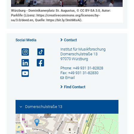
Würzburg - Dominikanerplatz St. Augustus, © CC BY-SA 3.0, Autor:
Parklife (Lizenz: https://creativecommons.org/licenses/by-
sa/3.0/deed.en, Quelle: https://bit.ly/3mhMsAi).
Social Media
Contact
Institut für Musikforschung
Domerschulstraße 13
97070 Würzburg
Phone: +49 931 31-82828
Fax: +49 931 31-82830
Email
Find Contact
Domerschulstraße 13