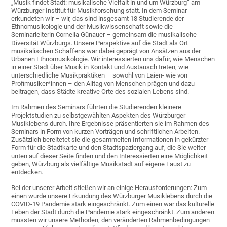
„Musik findet Stadt: musikalische Vielfalt in und um Würzburg“ am
Würzburger Institut für Musikforschung statt. In dem Seminar
erkundeten wir – wir, das sind insgesamt 18 Studierende der
Ethnomusikologie und der Musikwissenschaft sowie die
Seminarleiterin Cornelia Günauer – gemeinsam die musikalische
Diversität Würzburgs. Unsere Perspektive auf die Stadt als Ort
musikalischen Schaffens war dabei geprägt von Ansätzen aus der
Urbanen Ethnomusikologie. Wir interessierten uns dafür, wie Menschen
in einer Stadt über Musik in Kontakt und Austausch treten, wie
unterschiedliche Musikpraktiken – sowohl von Laien- wie von
Profimusiker*innen – den Alltag von Menschen prägen und dazu
beitragen, dass Städte kreative Orte des sozialen Lebens sind.
Im Rahmen des Seminars führten die Studierenden kleinere
Projektstudien zu selbstgewählten Aspekten des Würzburger
Musiklebens durch. Ihre Ergebnisse präsentierten sie im Rahmen des
Seminars in Form von kurzen Vorträgen und schriftlichen Arbeiten.
Zusätzlich bereitetet sie die gesammelten Informationen in gekürzter
Form für die Stadtkarte und den Stadtspaziergang auf, die Sie weiter
unten auf dieser Seite finden und den Interessierten eine Möglichkeit
geben, Würzburg als vielfältige Musikstadt auf eigene Faust zu
entdecken.
Bei der unserer Arbeit stießen wir an einige Herausforderungen: Zum
einen wurde unsere Erkundung des Würzburger Musiklebens durch die
COVID-19 Pandemie stark eingeschränkt. Zum einen war das kulturelle
Leben der Stadt durch die Pandemie stark eingeschränkt. Zum anderen
mussten wir unsere Methoden, den veränderten Rahmenbedingungen