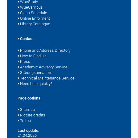
WueStudy
WueCampus
Class Schedule
Online Enrolment
Library Catalogue
Contact
Phone and Address Directory
How to Find Us
Press
Academic Advisory Service
Störungsannahme
Technical Maintenance Service
Need help quickly?
Page options
Sitemap
Picture credits
To top
Last update:
21.04.2026