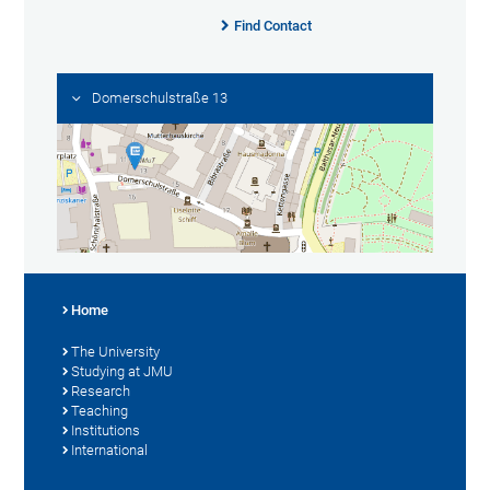
Find Contact
Domerschulstraße 13
Home
The University
Studying at JMU
Research
Teaching
Institutions
International