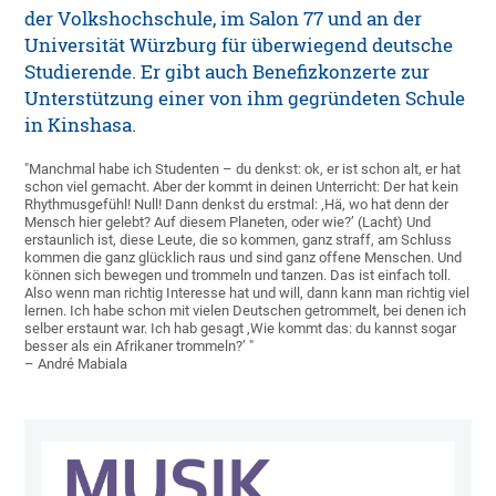
der Volkshochschule, im Salon 77 und an der
Universität Würzburg für überwiegend deutsche
Studierende. Er gibt auch Benefizkonzerte zur
Unterstützung einer von ihm gegründeten Schule
in Kinshasa.
"Manchmal habe ich Studenten – du denkst: ok, er ist schon alt, er hat
schon viel gemacht. Aber der kommt in deinen Unterricht: Der hat kein
Rhythmusgefühl! Null! Dann denkst du erstmal: ‚Hä, wo hat denn der
Mensch hier gelebt? Auf diesem Planeten, oder wie?’ (Lacht) Und
erstaunlich ist, diese Leute, die so kommen, ganz straff, am Schluss
kommen die ganz glücklich raus und sind ganz offene Menschen. Und
können sich bewegen und trommeln und tanzen. Das ist einfach toll.
Also wenn man richtig Interesse hat und will, dann kann man richtig viel
lernen. Ich habe schon mit vielen Deutschen getrommelt, bei denen ich
selber erstaunt war. Ich hab gesagt ‚Wie kommt das: du kannst sogar
besser als ein Afrikaner trommeln?’ "
– André Mabiala