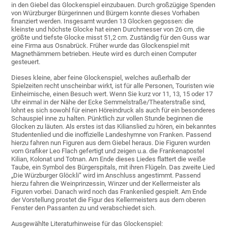
in den Giebel das Glockenspiel einzubauen. Durch großzügige Spenden
von Würzburger Bürgerinnen und Bürgern konnte dieses Vorhaben
finanziert werden. Insgesamt wurden 13 Glocken gegossen: die
kleinste und höchste Glocke hat einen Durchmesser von 26 cm, die
größte und tiefste Glocke misst 51,2 cm. Zuständig für den Guss war
eine Firma aus Osnabrück. Früher wurde das Glockenspiel mit
Magnethämmern betrieben. Heute wird es durch einen Computer
gesteuert.
Dieses kleine, aber feine Glockenspiel, welches außerhalb der
Spielzeiten recht unscheinbar wirkt, ist für alle Personen, Touristen wie
Einheimische, einen Besuch wert. Wenn Sie kurz vor 11, 13, 15 oder 17
Uhr einmal in der Nähe der Ecke Semmelstraße/Theaterstraße sind,
lohnt es sich sowohl für einen Höreindruck als auch für ein besonderes
Schauspiel inne zu halten. Pünktlich zur vollen Stunde beginnen die
Glocken zu läuten. Als erstes ist das Kilianslied zu hören, ein bekanntes
Studentenlied und die inoffizielle Landeshymne von Franken. Passend
hierzu fahren nun Figuren aus dem Giebel heraus. Die Figuren wurden
vom Grafiker Leo Flach gefertigt und zeigen u.a. die Frankenapostel
Kilian, Kolonat und Totnan. Am Ende dieses Liedes flattert die weiße
Taube, ein Symbol des Bürgerspitals, mit ihren Flügeln. Das zweite Lied
„Die Würzburger Glöckli“ wird im Anschluss angestimmt. Passend
hierzu fahren die Weinprinzessin, Winzer und der Kellermeister als
Figuren vorbei. Danach wird noch das Frankenlied gespielt. Am Ende
der Vorstellung prostet die Figur des Kellermeisters aus dem oberen
Fenster den Passanten zu und verabschiedet sich.
Ausgewählte Literaturhinweise für das Glockenspiel: