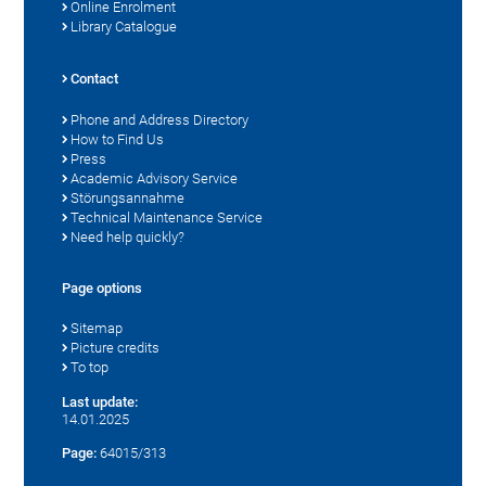
Online Enrolment
Library Catalogue
Contact
Phone and Address Directory
How to Find Us
Press
Academic Advisory Service
Störungsannahme
Technical Maintenance Service
Need help quickly?
Page options
Sitemap
Picture credits
To top
Last update:
14.01.2025
Page:
64015/313