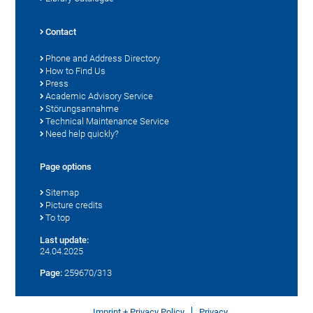
Contact
Phone and Address Directory
How to Find Us
Press
Academic Advisory Service
Störungsannahme
Technical Maintenance Service
Need help quickly?
Page options
Sitemap
Picture credits
To top
Last update:
24.04.2025
Page:
259670/313
Imprint + Privacy Policy
Privacy