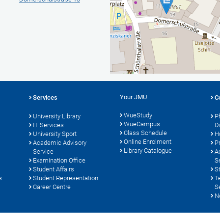
Your JMU
Services
C
WueStudy
University Library
P
WueCampus
s
IT Services
D
Class Schedule
University Sport
H
Online Enrolment
Academic Advisory
P
Library Catalogue
Service
A
Examination Office
S
Student Affairs
S
s
Student Representation
T
Career Centre
S
N