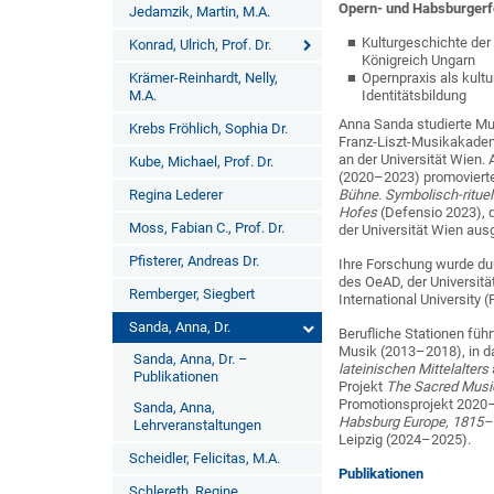
Opern- und Habsburgerf
Jedamzik, Martin, M.A.
Kulturgeschichte de
Konrad, Ulrich, Prof. Dr.
Königreich Ungarn
Krämer-Reinhardt, Nelly,
Opernpraxis als kultu
M.A.
Identitätsbildung
Anna Sanda studierte Mus
Krebs Fröhlich, Sophia Dr.
Franz-Liszt-Musikakadem
an der Universität Wien
Kube, Michael, Prof. Dr.
(2020–2023) promovierte 
Regina Lederer
Bühne. Symbolisch-rituel
Hofes
(Defensio 2023), d
Moss, Fabian C., Prof. Dr.
der Universität Wien aus
Pfisterer, Andreas Dr.
Ihre Forschung wurde du
des OeAD, der Universitä
Remberger, Siegbert
International University (
Sanda, Anna, Dr.
Berufliche Stationen füh
Musik (2013–2018), in 
Sanda, Anna, Dr. –
lateinischen Mittelalters
Publikationen
Projekt
The Sacred Music 
Promotionsprojekt 2020–
Sanda, Anna,
Habsburg Europe, 1815
Lehrveranstaltungen
Leipzig (2024–2025).
Scheidler, Felicitas, M.A.
Publikationen
Schlereth, Regine