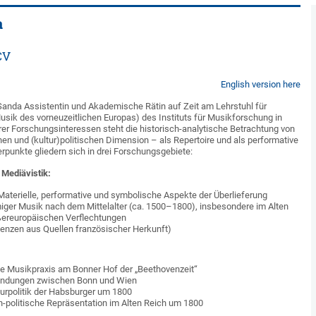
a
CV
English version here
Sanda Assistentin und Akademische Rätin auf Zeit am Lehrstuhl für
sik des vorneuzeitlichen Europas) des Instituts für Musikforschung in
er Forschungsinteressen steht die historisch-analytische Betrachtung von
hen und (kultur)politischen Dimension – als Repertoire und als performative
erpunkte gliedern sich in drei Forschungsgebiete:
Mediävistik:
 Materielle, performative und symbolische Aspekte der Überlieferung
miger Musik nach dem Mittelalter (ca. 1500–1800), insbesondere im Alten
ßereuropäischen Verflechtungen
quenzen aus Quellen französischer Herkunft)
:
le Musikpraxis am Bonner Hof der „Beethovenzeit“
rbindungen zwischen Bonn und Wien
urpolitik der Habsburger um 1800
h-politische Repräsentation im Alten Reich um 1800