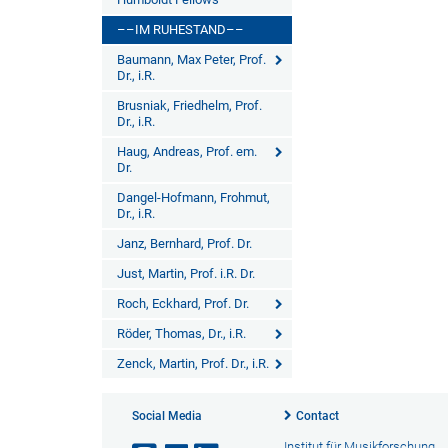
––IM RUHESTAND––
Baumann, Max Peter, Prof.
Dr., i.R.
Brusniak, Friedhelm, Prof.
Dr., i.R.
Haug, Andreas, Prof. em.
Dr.
Dangel-Hofmann, Frohmut,
Dr., i.R.
Janz, Bernhard, Prof. Dr.
Just, Martin, Prof. i.R. Dr.
Roch, Eckhard, Prof. Dr.
Röder, Thomas, Dr., i.R.
Zenck, Martin, Prof. Dr., i.R.
Social Media
Contact
Institut für Musikforschung