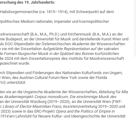
orschung des 19. Jahrhunderts:
r Habsburgermonarchie (ca. 1815–1914), mit Schwerpunkt auf dem
rpolitisches Medium nationaler, imperialer und kosmopolitischer
ikwissenschaft (B.A., M.A., Ph.D.) und Kirchenmusik (B.A., M.A.) an der
ie Budapest, an der Universität für Musik und darstellende Kunst Wien und
. Als DOC-Stipendiatin der Österreichischen Akademie der Wissenschaften
sie mit der Dissertation
Aufgeklärte Repräsentation auf der sakralen
le Formen liturgischer Musik in der Spätzeit des Bonner kurfürstlichen
ie 2024 mit dem Dissertationspreis des Instituts für Musikwissenschaft
gezeichnet wurde.
rch Stipendien und Förderungen des Nationalen Kulturfonds von Ungarn,
t Wien, des Austrian Cultural Forum New York sowie der Florida
FIU) unterstützt.
rten sie an die Ungarische Akademie der Wissenschaften, Abteilung für Alte
das Akademieprojekt
Corpus monodicum. Die einstimmige Musik des
an der Universität Würzburg (2019–2020), an die Universität Wien (FWF-
Library of Elector Maximilian Franz
, Assistenzvertretung 2019–2020 und
2023) sowie in das ERC-Projekt
Opera and the Politics of Empire in
–1914
am Lehrstuhl für Neuere Kultur- und Ideengeschichte der Universität