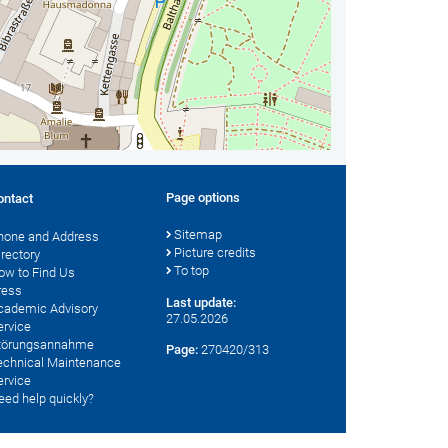
Page options
ontact
Sitemap
hone and Address
Picture credits
irectory
To top
ow to Find Us
ress
Last update:
cademic Advisory
27.05.2026
ervice
törungsannahme
Page:
270420/313
echnical Maintenance
ervice
eed help quickly?