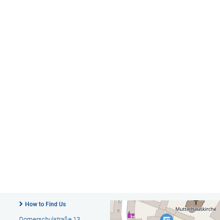
How to Find Us
Domerschulstraße 13