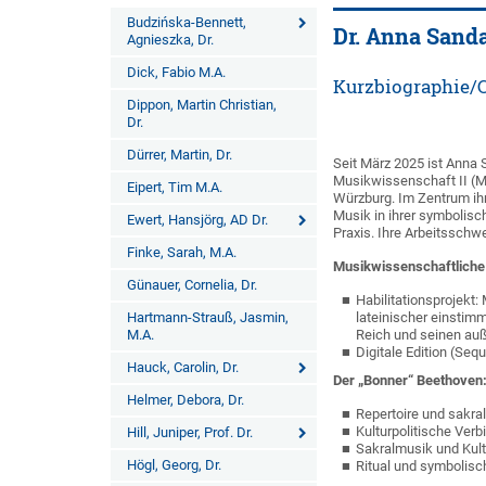
Budzińska-Bennett,
Dr. Anna Sand
Agnieszka, Dr.
Dick, Fabio M.A.
Kurzbiographie/
Dippon, Martin Christian,
Dr.
Dürrer, Martin, Dr.
Seit März 2025 ist Anna 
Musikwissenschaft II (Mu
Eipert, Tim M.A.
Würzburg. Im Zentrum ihr
Musik in ihrer symbolisc
Ewert, Hansjörg, AD Dr.
Praxis. Ihre Arbeitsschw
Finke, Sarah, M.A.
Musikwissenschaftliche 
Günauer, Cornelia, Dr.
Habilitationsprojekt:
Hartmann-Strauß, Jasmin,
lateinischer einstim
M.A.
Reich und seinen au
Digitale Edition (Se
Hauck, Carolin, Dr.
Der „Bonner“ Beethoven
Helmer, Debora, Dr.
Repertoire und sakra
Kulturpolitische Ve
Hill, Juniper, Prof. Dr.
Sakralmusik und Kult
Högl, Georg, Dr.
Ritual und symbolisc