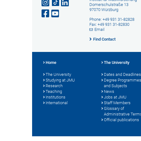
Domerschulstraße 13
97070 Würzburg
Phone: +49 931 31-82828
Fax: +49 931 31-82830
Email
Find Contact
Home
The University
The University
Dates and Deadlines
Studying at JMU
Degree Programme
Research
and Subjects
Teaching
News
Institutions
Jobs at JMU
International
Staff Members
Glossary of
Administrative Term
Official publications