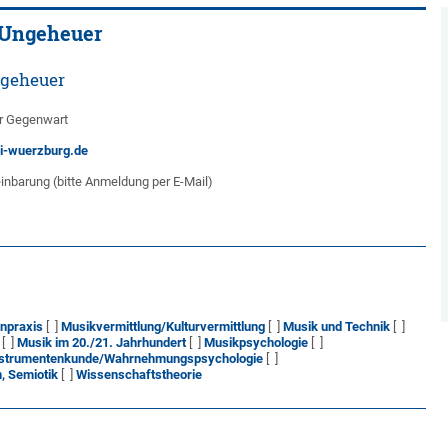
a Ungeheuer
ngeheuer
er Gegenwart
i-wuerzburg.de
inbarung (bitte Anmeldung per E-Mail)
npraxis
[ ]
Musikvermittlung/Kulturvermittlung
[ ]
Musik und Technik
[ ]
[ ]
Musik im 20./21. Jahrhundert
[ ]
Musikpsychologie
[ ]
Instrumentenkunde/Wahrnehmungspsychologie
[ ]
, Semiotik
[ ]
Wissenschaftstheorie