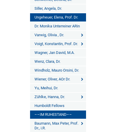
Siller, Angela, Dr.
Ungeheuer, Elena, Prof. Dr.
Dr. Monika Unterreiner ARin
Varwig, Olivia , Dr.
Voigt, Konstantin, Prof. Dr.
Wagner, Jan David, M.A.
Wenz, Clara, Dr.
Windholz, Mauro Orsini, Dr.
Wiener, Oliver, AOr Dr.
Yu, Meihui, Dr.
Zühlke, Hanna, Dr.
Humboldt Fellows
––IM RUHESTAND––
Baumann, Max Peter, Prof.
Dr., i.R.