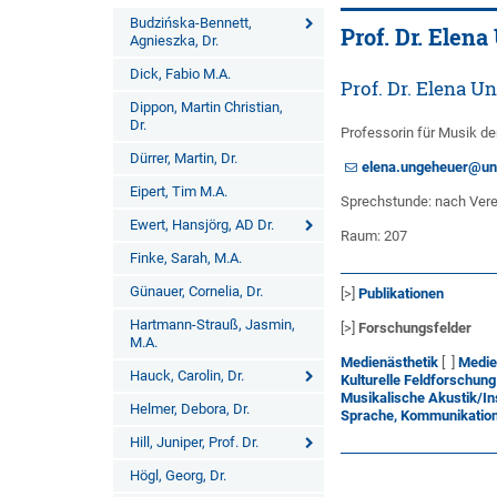
Budzińska-Bennett,
Prof. Dr. Elen
Agnieszka, Dr.
Dick, Fabio M.A.
Prof. Dr. Elena U
Dippon, Martin Christian,
Dr.
Professorin für Musik d
Dürrer, Martin, Dr.
elena.ungeheuer@un
Eipert, Tim M.A.
Sprechstunde: nach Vere
Ewert, Hansjörg, AD Dr.
Raum: 207
Finke, Sarah, M.A.
Günauer, Cornelia, Dr.
[>]
Publikationen
Hartmann-Strauß, Jasmin,
[>]
Forschungsfelder
M.A.
Medienästhetik
[ ]
Medie
Hauck, Carolin, Dr.
Kulturelle Feldforschung
Musikalische Akustik/
Helmer, Debora, Dr.
Sprache, Kommunikation
Hill, Juniper, Prof. Dr.
Högl, Georg, Dr.