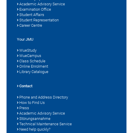
Academic Advisory Service
Examination Office
Student Affairs
Student Representation
Career Centre
Your JMU
WueStudy
WueCampus
Class Schedule
Online Enrolment
Library Catalogue
Contact
Phone and Address Directory
How to Find Us
Press
Academic Advisory Service
Störungsannahme
Technical Maintenance Service
Need help quickly?