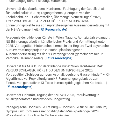
[musikpädgogischen] Bildungskontexten).
Universität des Saarlandes, Konferenz: Fachtagung der Gesellschaft
für Fachdidaktik (GFD); Tagungsthema: „Perspektiven der
Fachdidaktiken – Schnittstellen, Übergänge, Vernetzungen“ 2025,
Titel: VOM SCHAUPLATZ ZUM HÖRPLATZ: Musikalische
Erinnerungsprojekte zur schauplatzbezogenen Auseinandersetzung mit
der NS-Vergangenheit. (
Researchgate
)
Akademie der bildenden Künste in Wien, Tagung: Achtzig Jahre danach.
NS-Erinnerungsarbeit in künstlerischer Praxis und Vermittlung heute
2025, Vortragstitel: Historisches Lernen in der Region: Zwei bayerische
Kulturvermittlungsprojekte zur schauplatzbezogenen
Auseinandersetzung mit der NS-Vergangenheit (gemeinsam mit Dr.
Veronika Heilmannseder). (
Researchgate
)
Universität für Musik und darstellende Kunst Wien, Konferenz: RAP
VERSUS SCHLAGER: HÖRST DU DEN UNTERSCHIED? 2025,
Vortragstitel: „Schlager auf dem Asphalt, deutsche Gassenkinder“ – KI-
Algorithmus vs. Popkulturdynamik? Forschungsergebnisse zum
Einsatz von generativen KI-Tools in musikpädagogischen Kontexten. (
Researchgate
)
Universität Eichstätt, Tagung der KMPWH 2025, Impulsvortrag: KI-
Musikgeneratoren und hybrides Songwriting.
Pädagogische Hochschule Freiburg & Hochschule für Musik Freiburg,
Symposium: Konturen einer postdigitalen Musikpädagogik 2024,
Workshoptitel: Intelligente Technologien im