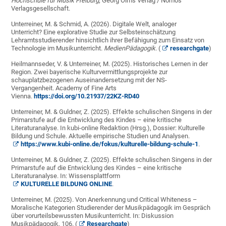
Hochschule für Musik Freiburg
; Georg Olms Verlag / Nomos
Verlagsgesellschaft.
Unterreiner, M. & Schmid, A. (2026). Digitale Welt, analoger
Unterricht? Eine explorative Studie zur Selbsteinschätzung
Lehramtsstudierender hinsichtlich ihrer Befähigung zum Einsatz von
Technologie im Musikunterricht.
MedienPädagogik
. (
researchgate
)
Heilmannseder, V. & Unterreiner, M. (2025). Historisches Lernen in der
Region. Zwei bayerische Kulturvermittlungsprojekte zur
schauplatzbezogenen Auseinandersetzung mit der NS-
Vergangenheit. Academy of Fine Arts
Vienna.
https://doi.org/10.21937/22KZ-RD40
Unterreiner, M. & Guldner, Z. (2025). Effekte schulischen Singens in der
Primarstufe auf die Entwicklung des Kindes – eine kritische
Literaturanalyse. In kubi-online Redaktion (Hrsg.), Dossier: Kulturelle
Bildung und Schule. Aktuelle empirische Studien und Analysen.
https://www.kubi-online.de/fokus/kulturelle-bildung-schule-1
.
Unterreiner, M. & Guldner, Z. (2025). Effekte schulischen Singens in der
Primarstufe auf die Entwicklung des Kindes – eine kritische
Literaturanalyse. In: Wissensplattform
KULTURELLE BILDUNG ONLINE
.
Unterreiner, M. (2025). Von Anerkennung und Critical Whiteness –
Moralische Kategorien Studierender der Musikpädagogik im Gespräch
über vorurteilsbewussten Musikunterricht. In: Diskussion
Musikpädagogik, 106. (
Researchgate
)