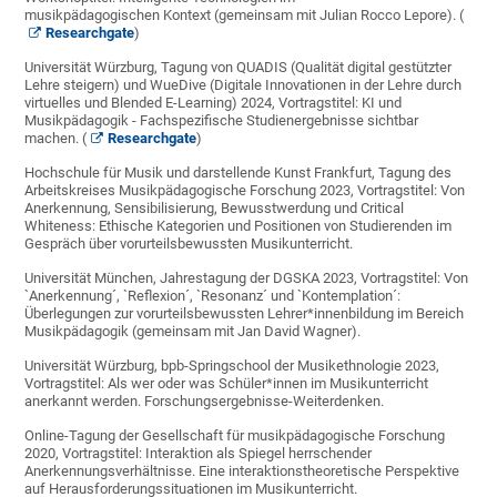
musikpädagogischen Kontext (gemeinsam mit Julian Rocco Lepore). (
Researchgate
)
Universität Würzburg, Tagung von QUADIS (Qualität digital gestützter
Lehre steigern) und WueDive (Digitale Innovationen in der Lehre durch
virtuelles und Blended E-Learning) 2024, Vortragstitel: KI und
Musikpädagogik - Fachspezifische Studienergebnisse sichtbar
machen. (
Researchgate
)
Hochschule für Musik und darstellende Kunst Frankfurt, Tagung des
Arbeitskreises Musikpädagogische Forschung 2023, Vortragstitel: Von
Anerkennung, Sensibilisierung, Bewusstwerdung und Critical
Whiteness: Ethische Kategorien und Positionen von Studierenden im
Gespräch über vorurteilsbewussten Musikunterricht.
Universität München, Jahrestagung der DGSKA 2023, Vortragstitel: Von
`Anerkennung´, `Reflexion´, `Resonanz´ und `Kontemplation´:
Überlegungen zur vorurteilsbewussten Lehrer*innenbildung im Bereich
Musikpädagogik (gemeinsam mit Jan David Wagner).
Universität Würzburg, bpb-Springschool der Musikethnologie 2023,
Vortragstitel: Als wer oder was Schüler*innen im Musikunterricht
anerkannt werden. Forschungsergebnisse-Weiterdenken.
Online-Tagung der Gesellschaft für musikpädagogische Forschung
2020, Vortragstitel: Interaktion als Spiegel herrschender
Anerkennungsverhältnisse. Eine interaktionstheoretische Perspektive
auf Herausforderungssituationen im Musikunterricht.