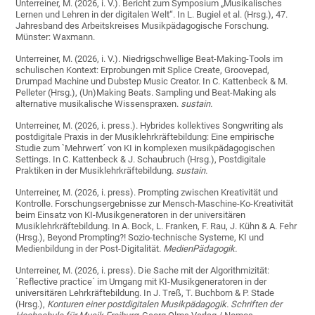
Unterreiner, M. (2026, i. V.). Bericht zum Symposium „Musikalisches
Lernen und Lehren in der digitalen Welt“. In L. Bugiel et al. (Hrsg.), 47.
Jahresband des Arbeitskreises Musikpädagogische Forschung.
Münster: Waxmann.
Unterreiner, M. (2026, i. V.). Niedrigschwellige Beat-Making-Tools im
schulischen Kontext: Erprobungen mit Splice Create, Groovepad,
Drumpad Machine und Dubstep Music Creator. In C. Kattenbeck & M.
Pelleter (Hrsg.), (Un)Making Beats. Sampling und Beat-Making als
alternative musikalische Wissenspraxen.
sustain.
Unterreiner, M. (2026, i. press.). Hybrides kollektives Songwriting als
postdigitale Praxis in der Musiklehrkräftebildung: Eine empirische
Studie zum `Mehrwert´ von KI in komplexen musikpädagogischen
Settings. In C. Kattenbeck & J. Schaubruch (Hrsg.), Postdigitale
Praktiken in der Musiklehrkräftebildung.
sustain.
Unterreiner, M. (2026, i. press). Prompting zwischen Kreativität und
Kontrolle. Forschungsergebnisse zur Mensch-Maschine-Ko-Kreativität
beim Einsatz von KI-Musikgeneratoren in der universitären
Musiklehrkräftebildung. In A. Bock, L. Franken, F. Rau, J. Kühn & A. Fehr
(Hrsg.), Beyond Prompting?! Sozio-technische Systeme, KI und
Medienbildung in der Post-Digitalität.
MedienPädagogik.
Unterreiner, M. (2026, i. press). Die Sache mit der Algorithmizität:
`Reflective practice´ im Umgang mit KI-Musikgeneratoren in der
universitären Lehrkräftebildung. In J. Treß, T. Buchborn & P. Stade
(Hrsg.),
Konturen einer postdigitalen Musikpädagogik. Schriften der