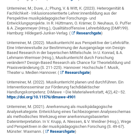
Unterreiner, M.; Duve, J.; Phung, V. & Witt, K. (2023). Heterogenität &
Fachlichkeit - Inklusionsorientierte Lehrer:innenbildung aus der
Perspektive musikpädagogischer Forschungs- und
Entwicklungsprojekte. In R. Hüttmann, O. Krämer, D. Neuhaus, G. Puffer
& A. Ziegenmeyer (Hrsg.), Qualitätsoffensive Lehrerbildung (DMP/99).
Hamburg: Hildegard-Junker-Verlag. (
Researchgate
)
Unterreiner, M. (2022). Musikunterricht aus Perspektive der Lehrkräfte.
Eine Interviewstudie zur Bestimmung der Ausgangslage von Design-
Based Research in der bayerischen Mittelschule. In U. Konrad, & A.
Lehmann-Wermser (Hrsg.), Musikunterricht durch Forschung
verändern? Design-Based Research als Chance für Theoriebildung und
Praxisveränderung (S. 211-225). Hannover: Hochschule f. Musik,
Theater u. Medien Hannover. (
Researchgate
)
Unterreiner, M. (2022). Musikunterricht planen und durchführen. Ein
Interventionsseminar zur Förderung fachdidaktischer
Handlungskompetenz. DiMawe –Die Materialwerkstatt, 4(2),42–52.
https://doi.org/10.11576/dimawe-4901
Unterreiner, M. (2021). Anerkennung als musikpädagogische
Analysekategorie. Entwicklung eines fachbezogenen Analyseschemas
als methodisches Werkzeug einer anerkennungsbasierten
Dateninterpretation. In V. Krupp, A. Niessen, & V. Weidner (Hrsg.), Wege
und Perspektiven in der musikpädagogischen Forschung (S. 49-67).
Münster: Waxmann. (
Researchgate
)