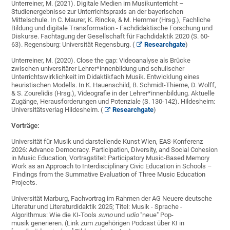
Unterreiner, M. (2021). Digitale Medien im Musikunterricht –
Studienergebnisse zur Unterrichtspraxis an der bayerischen
Mittelschule. In C. Maurer, K. Rincke, & M. Hemmer (Hrsg.), Fachliche
Bildung und digitale Transformation - Fachdidaktische Forschung und
Diskurse. Fachtagung der Gesellschaft für Fachdidaktik 2020 (S. 60-
63). Regensburg: Universität Regensburg. (
Researchgate
)
Unterreiner, M. (2020). Close the gap: Videoanalyse als Brücke
zwischen universitärer Lehrer*innenbildung und schulischer
Unterrichtswirklichkeit im Didaktikfach Musik. Entwicklung eines
heuristischen Modells. In K. Hauenschild, B. Schmidt-Thieme, D. Wolff,
& S. Zourelidis (Hrsg.), Videografie in der Lehrer*innenbildung. Aktuelle
Zugänge, Herausforderungen und Potenziale (S. 130-142). Hildesheim:
Universitätsverlag Hildesheim. (
Researchgate
)
Vorträge:
Universität für Musik und darstellende Kunst Wien, EAS-Konferenz
2026: Advance Democracy. Participation, Diversity, and Social Cohesion
in Music Education, Vortragstitel: Participatory Music-Based Memory
Work as an Approach to Interdisciplinary Civic Education in Schools –
Findings from the Summative Evaluation of Three Music Education
Projects.
Universität Marburg, Fachvortrag im Rahmen der AG Neuere deutsche
Literatur und Literaturdidaktik 2025; Titel: Musik - Sprache -
Algorithmus: Wie die KI-Tools
suno
und
udio
"neue" Pop-
musik generieren. (Link zum zugehörigen Podcast über KI in