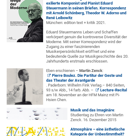
exilierte Komponist und Pianist Eduard
Steuermann in seinen Briefen. Korrespondenz
mit Arnold Schönberg, Theodor W. Adorno und
René Leibowitz
München: edition text + kritik 2021.
Eduard Steuermanns Leben und Schaffen
verkörpert genuin die kontroverse Diversität der
Moderne. Mit seiner Korrespondenz wird der
Zugang zu einer faszinierenden
Musikerpersönlichkeit eröffnet und eine
bedeutende Quelle zur Musikgeschichte des 20.
Jahrhunderts erstmals erschlossen.
Eben erschienen –
Martin Zenck
:
Pierre Boulez. Die Partitur der Geste und
das Theater der Avantgarde
. Paderborn: Wilhelm Fink Verlag.– 840 Seiten,
93 s/w Abb., 14 farb. Abb. –
Lecture-Recital
am 18. November an der HFM Mainz mit Pi-
Hsien Chen.
Musik und das Imaginäre
:
Studientag zu Ehren von Martin
Zenck. 16. Dezember 2015
Atmosphäre – eine ästhetische
Kategorie der Unbestimmtheit?