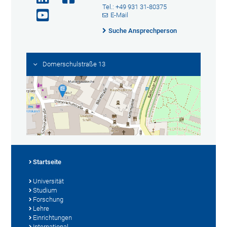
Tel.: +49 931 31-80375
E-Mail
Suche Ansprechperson
Domerschulstraße 13
Startseite
Universität
Studium
Forschung
Lehre
Einrichtungen
International