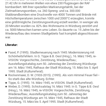
21:42 Uhr in mehreren Wellen von etwa 230 Flugzeugen der RAF
bombardiert. Mit ihrer speziellen Markierungstaktik, bei der
Zielmarkierungsomben, ca. 260 Spreng- und ca. 300.000
Stabbrandbomben eine Druckwelle von 4000 Tonnen und Brände mit
Höchsttemperaturen zwischen 1000 und 2000°C erzeugten, konnte
eine größtmögliche Zerstörungswirkung erzielt werden. In weniger als
20 Minuten wurden ca. 82% des Wohnraums in Würzburg zerstört und
ca. 5000 Menschen kamen ums Leben. Es dauerte ca. 15 Jahre bis der
Wiederaufbau des inneren Stadtgebiets fast komplett abgeschlossen
war.
Literatur:
Fasel, P. (1995). Stadterneuerung nach 1945: Modernisierung mit
Schönheitsfehlern. In G. Tippe & B. Oesl (Hrsg.), 16. März 1945, re-
VISION: Vorgeschichte, Zerstörung, Wiederaufbau ;
Ausstellungskatalog zum 50. Jahrestag der Zerstörung Würzburgs
am 16. März 1945, Rathaus der Stadt Würzburg, 15. März bis 5. April
1995. Stadt (Kulturreferat).
Rockenmaier, D. W. (1933-2015). (1995). Als vom Himmel Feuer fiel—
So starb das alte Würzburg. Echter.
Tippe, G. (1995). 16. März 1945, re-VISION. Stadt (Kulturreferat).
Weber, D. (1995). Schicksalstag 16. März 1945. In G. Tippe & B. Oesl
(Hrsg.), 16. März 1945, re-VISION: Vorgeschichte, Zerstörung,
Wiederaufbau ; Ausstellungskatalog zum 50. Jahrestag der
Zerstörung Würzburgs am 16. März 1945, Rathaus der Stadt
Würzburg, 15. März bis 5. April 1995. Stadt (Kulturreferat).