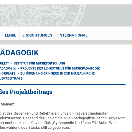
LEHRE
EINRICHTUNGEN
INTERNATIONAL
PÄDAGOGIK
ULTÄT
INSTITUT FÜR MUSIKFORSCHUNG
PÄDAGOGIK
PROJEKTE DES LEHRSTUHLS FÜR MUSIKPÄDAGOGIK
HÖRPLATZ
ZUHÖREN UND ERINNERN IN DER NEUBAUKIRCHE
JEKTBEITRAGS
es Projektbeitrags
-)Moment:
it ist das Gedenken und Reflektieren, um sich mit verschiedensten
derzusetzen. Passend dazu spielt die Musikpädagogikstudentin Darya Mot
sch-nachdenkliche Klavierstück „Gymnopédie No.1“ von Erik Satie. Wer
den während des Stücks still zu gedenken.