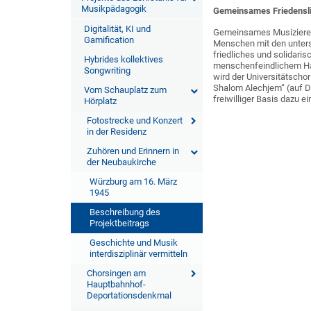
Musikpädagogik
Gemeinsames Friedensli
Digitalität, KI und
Gemeinsames Musizieren 
Gamification
Menschen mit den unters
friedliches und solida
Hybrides kollektives
menschenfeindlichem Han
Songwriting
wird der Universitätschor
Shalom Alechjem“ (auf De
Vom Schauplatz zum
freiwilliger Basis dazu 
Hörplatz
Fotostrecke und Konzert
in der Residenz
Zuhören und Erinnern in
der Neubaukirche
Würzburg am 16. März
1945
Beschreibung des
Projektbeitrags
Geschichte und Musik
interdisziplinär vermitteln
Chorsingen am
Hauptbahnhof-
Deportationsdenkmal