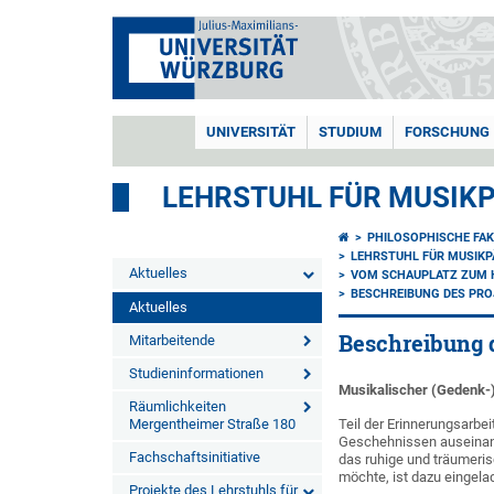
UNIVERSITÄT
STUDIUM
FORSCHUNG
LEHRSTUHL FÜR MUSIK
PHILOSOPHISCHE FAK
LEHRSTUHL FÜR MUSIK
Aktuelles
VOM SCHAUPLATZ ZUM 
BESCHREIBUNG DES PRO
Aktuelles
Beschreibung d
Mitarbeitende
Studieninformationen
Musikalischer (Gedenk
Räumlichkeiten
Mergentheimer Straße 180
Teil der Erinnerungsarbe
Geschehnissen auseinan
Fachschaftsinitiative
das ruhige und träumeri
möchte, ist dazu eingela
Projekte des Lehrstuhls für